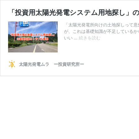
「投資用太陽光発電システム用地探し」
「太陽光発電所向けの土地探しって意
が、これは基礎知識が不足しているか
「投
いい …
続きを読む
資
用
太
陽
太陽光発電ムラ ー投資研究所ー
光
発
電
シ
ス
テ
ム
用
地
探
し」