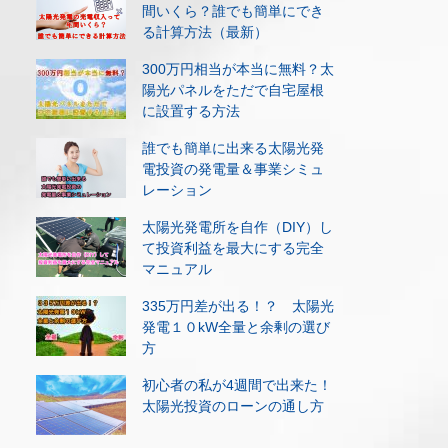
間いくら？誰でも簡単にでき
る計算方法（最新）
300万円相当が本当に無料？太
陽光パネルをただで自宅屋根
に設置する方法
誰でも簡単に出来る太陽光発
電投資の発電量＆事業シミュ
レーション
太陽光発電所を自作（DIY）し
て投資利益を最大にする完全
マニュアル
335万円差が出る！？ 太陽光
発電１０kW全量と余剰の選び
方
初心者の私が4週間で出来た！
太陽光投資のローンの通し方