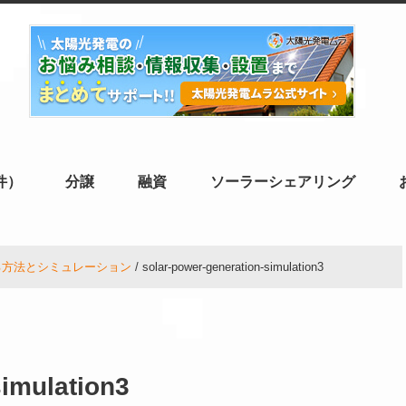
件）
分譲
融資
ソーラーシェアリング
る方法とシミュレーション
solar-power-generation-simulation3
simulation3