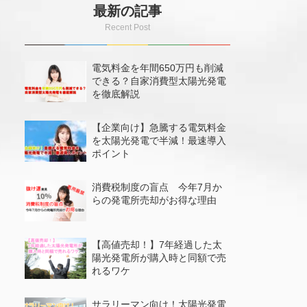
最新の記事
電気料金を年間650万円も削減
できる？自家消費型太陽光発電
を徹底解説
【企業向け】急騰する電気料金
を太陽光発電で半減！最速導入
ポイント
消費税制度の盲点 今年7月か
らの発電所売却がお得な理由
【高値売却！】7年経過した太
陽光発電所が購入時と同額で売
れるワケ
サラリーマン向け！太陽光発電