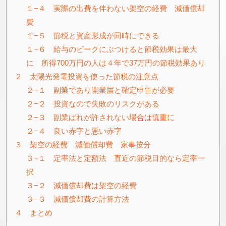
１−４ 実際の出費を伴わない架空の経費 減価償却
費
１−５ 節税と資産形成が同時にできる
１−６ 給与のピークにぶつけると節税効果は最大
に 所得700万円の人は４年で37万円の節税効果あり
２ 太陽光発電投資を使った節税の注意点
２−１ 副業であり開業届と確定申告が必要
２−２ 投資なので失敗のリスクがある
２−３ 副業ばれが許されない場合は慎重に
２−４ 良い赤字と悪い赤字
３ 架空の経費 減価償却費 家事按分
３−１ 定率法と定額法 直近の節税目的なら定率一
択
３−２ 減価償却費は架空の経費
３−３ 減価償却費の計算方法
４ まとめ